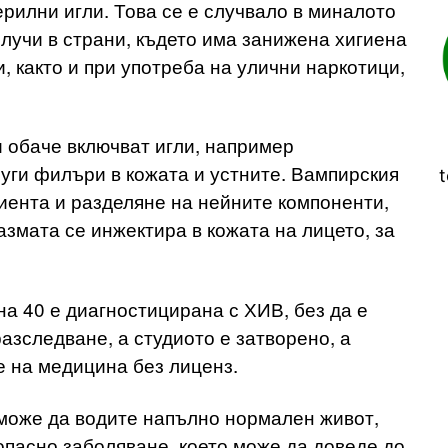
рилни игли. Това се е случвало в миналото
случи в страни, където има занижена хигиена
, както и при употреба на улични наркотици,
 обаче включват игли, например
уги филъри в кожата и устните. Вампирския
t
иента и разделяне на нейните компоненти,
азмата се инжектира в кожата на лицето, за
 на 40 е диагностицирана с ХИВ, без да е
азследване, а студиото е затворено, а
е на медицина без лиценз.
 може да водите напълно нормален живот,
опасно заболяване, което може да доведе до