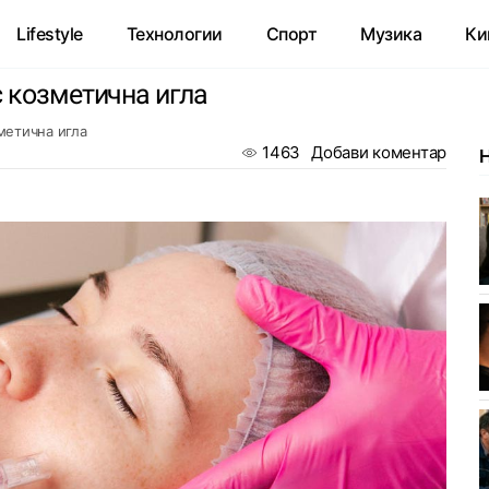
Lifestyle
Технологии
Спорт
Музика
Ки
с козметична игла
метична игла
1463
Добави коментар