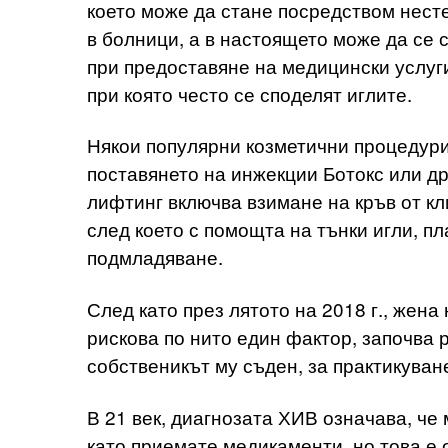
което може да стане посредством несте
в болници, а в настоящето може да се 
при предоставяне на медицински услуги
при която често се споделят иглите.
Някои популярни козметични процедури
поставянето на инжекции Ботокс или др
лифтинг включва взимане на кръв от кл
след което с помощта на тънки игли, пл
подмладяване.
След като през лятото на 2018 г., жена
рискова по нито един фактор, започва р
собственикът му съден, за практикуван
В 21 век, диагнозата ХИВ означава, че
като приемате медикаменти, но това е 