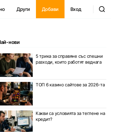
но
Други
Добави
Вход
Най-нови
5 трика за справяне със спешни
разходи, които работят веднага
ТОП 6 казино сайтове за 2026-та
Какви са условията за теглене на
кредит?