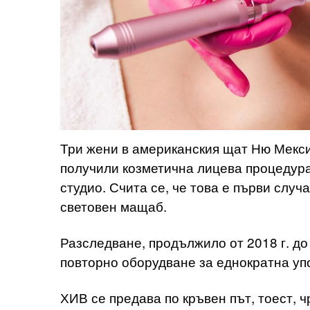
Три жени в американския щат Ню Мекси
получили козметична лицева процедура
студио. Счита се, че това е първи случ
световен мащаб.
Разследване, продължило от 2018 г. до 
повторно оборудване за еднократна упо
ХИВ се предава по кръвен път, тоест, ч