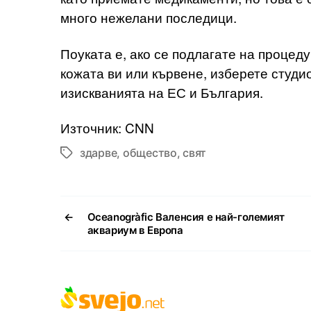
много нежелани последици.
Поуката е, ако се подлагате на процед
кожата ви или кървене, изберете студи
изискванията на ЕС и България.
Източник: CNN
здарве
,
общество
,
свят
Tags
←
Oceanogràfic Валенсия е най-големият
аквариум в Европа