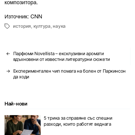
композитора.
Източник: CNN
история
,
култура
,
наука
Tags
←
Парфюми Novellista – ексклузивни аромати
вдъхновени от известни литературни сюжети
→
Експериментален чип помага на болен от Паркинсон
да ходи
Най-нови
5 трика за справяне със спешни
разходи, които работят веднага