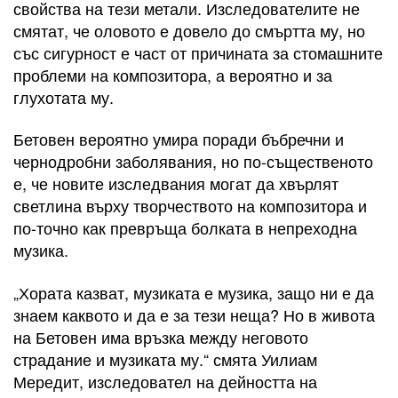
свойства на тези метали. Изследователите не
смятат, че оловото е довело до смъртта му, но
със сигурност е част от причината за стомашните
проблеми на композитора, а вероятно и за
глухотата му.
Бетовен вероятно умира поради бъбречни и
чернодробни заболявания, но по-същественото
е, че новите изследвания могат да хвърлят
светлина върху творчеството на композитора и
по-точно как превръща болката в непреходна
музика.
„Хората казват, музиката е музика, защо ни е да
знаем каквото и да е за тези неща? Но в живота
на Бетовен има връзка между неговото
страдание и музиката му.“ смята Уилиам
Мередит, изследовател на дейността на