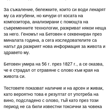
За съжаление, бележките, които си води лекарят
му са изгубени, но кичури от косата на
композитора, анализирани с помощта на
съвременните технологии, разкриват някои неща
за него. Геномът на Бетовен е секвениран през
миналата година, а сега изследователите са
напът да разкрият нова информация за живота и
здравето му.
Бетовен умира на 56 г. през 1827 г., а се оказва,
че е страдал от отравяне с олово към края на
живота си.
Тестовете показват наличие и на арсен и живак,
като вероятно това е резултат от употреба на
вино, подсладено с олово, тъй като през този
период не са били известни токсични за човека