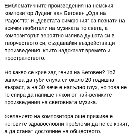
Емблематичните произведения на немския
композитор Лудвиг ван Бетовен „Ода на
Радостта“ и „Деветата симфония“ са познати на
всички любители на музиката по света, а
композиторът вероятно излива душата си в
творчеството си, създавайки въздействащи
произведения, които надскачат времето и
пространството.
Но какво се крие зад гения на Бетовен? Той
започва да губи слуха си около 20 годишна
възраст, а на 30 вече е напълно глух, но това не
го спира да напише някои от най-великите
произведения на световната музика.
Желанието на композитора още приживе е
неговите здравословни проблеми да не се крият,
а да станат достояние на обществото.