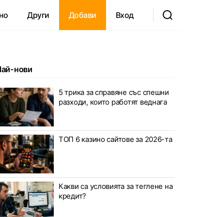
но
Други
Добави
Вход
Най-нови
5 трика за справяне със спешни
разходи, които работят веднага
ТОП 6 казино сайтове за 2026-та
Какви са условията за теглене на
кредит?