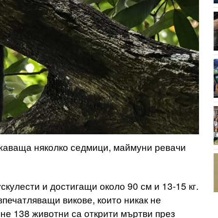
жаваща няколко седмици, маймуни ревачи
кулести и достигащи около 90 см и 13-15 кг.
впечатляващи викове, които никак не
не 138 животни са открити мъртви през