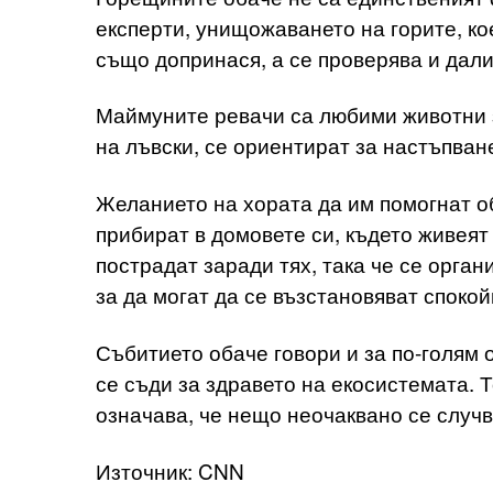
експерти, унищожаването на горите, к
също допринася, а се проверява и дали
Маймуните ревачи са любими животни з
на лъвски, се ориентират за настъпване
Желанието на хората да им помогнат об
прибират в домовете си, където живея
пострадат заради тях, така че се орга
за да могат да се възстановяват спокой
Събитието обаче говори и за по-голям о
се съди за здравето на екосистемата. Т
означава, че нещо неочаквано се случв
Източник: CNN