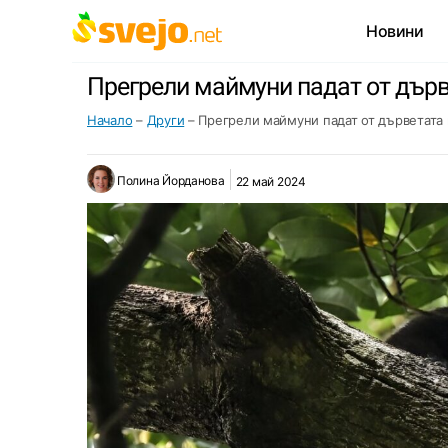
Новини
Прегрели маймуни падат от дър
Начало
–
Други
–
Прегрели маймуни падат от дърветата
Полина Йорданова
22 май 2024