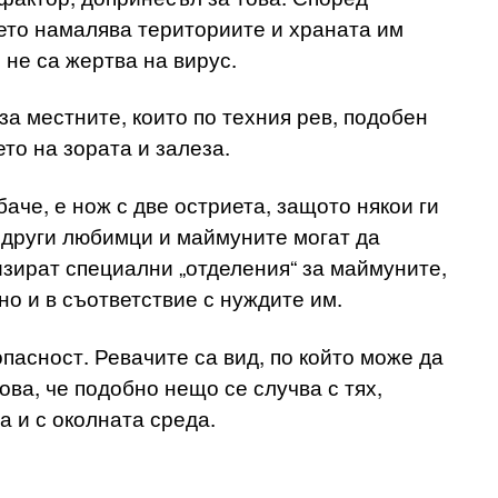
оето намалява териториите и храната им
 не са жертва на вирус.
а местните, които по техния рев, подобен
то на зората и залеза.
аче, е нож с две остриета, защото някои ги
т други любимци и маймуните могат да
низират специални „отделения“ за маймуните,
но и в съответствие с нуждите им.
пасност. Ревачите са вид, по който може да
ова, че подобно нещо се случва с тях,
а и с околната среда.