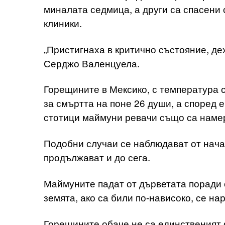
миналата седмица, а други са спасени
клиники.
„Пристигнаха в критично състояние, де
Серджо Валенцуела.
Горещините в Мексико, с температура с
за смъртта на поне 26 души, а според 
стотици маймуни ревачи също са наме
Подобни случаи се наблюдават от нача
продължават и до сега.
Маймуните падат от дърветата поради 
земята, ако са били по-нависоко, се на
Горещините обаче не са единственият 