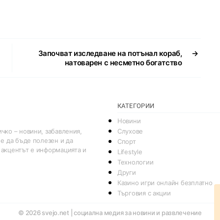
Започват изследване на потънал кораб,
→
натоварен с несметно богатство
КАТЕГОРИИ
Новини
Слухове
чко – новини, забавления,
 е да бъде полезен и да
Спорт
 акцентът е информацията и
Lifestyle
Технологии
Други
Казино игри онлайн безплатно
Търговия с акции
© 2026
svejo.net | социална медия за новини и развлечение