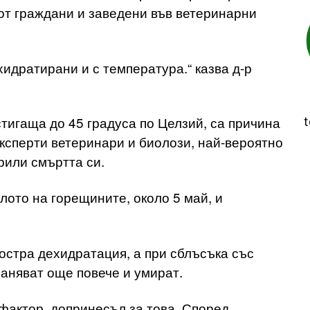
 от граждани и заведени във ветеринарни
хидратирани и с температура.“ казва д-р
тигаща до 45 градуса по Целзий, са причина
t
експерти ветеринари и биолози, най-вероятно
рили смъртта си.
лото на горещините, около 5 май, и
остра дехидратация, а при сблъсъка със
раняват още повече и умират.
фактор, допринесъл за това. Според