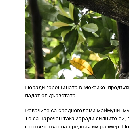
Поради горещината в Мексико, продъл
падат от дърветата.
Ревачите са средноголеми маймуни, мус
Те са наречен така заради силните си, 
съответстват на средния им размер. По