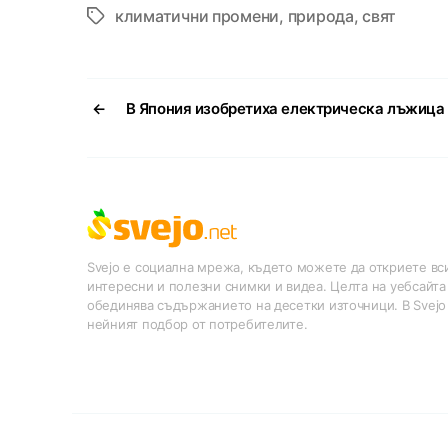
климатични промени
,
природа
,
свят
Tags
←
В Япония изобретиха електрическа лъжица
Svejo е социална мрежа, където можете да откриете вси
интересни и полезни снимки и видеа. Целта на уебсайта
обединява съдържанието на десетки източници. В Svejo
нейният подбор от потребителите.