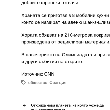
добрите френски готвачи.
Храната се приготвя в 8 мобилни кухни
които се намират на авеню Шан-з-Елиз
Хората обядват на 216-метрова покривк
произведена от рециклиран материали
В навечерието на Олимпиадата и при з
и други събития на открито.
Източник: CNN
общество
,
Франция
Tags
←
Откриха нова планета, на която може да
съществува живот