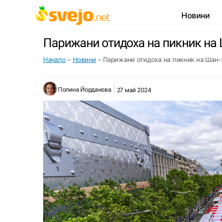
Новини
Парижани отидоха на пикник на 
Начало
–
Новини
–
Парижани отидоха на пикник на Шан-
Полина Йорданова
27 май 2024