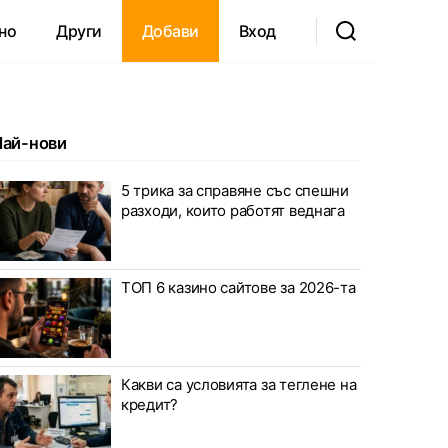
но
Други
Добави
Вход
Най-нови
5 трика за справяне със спешни
разходи, които работят веднага
ТОП 6 казино сайтове за 2026-та
Какви са условията за теглене на
кредит?