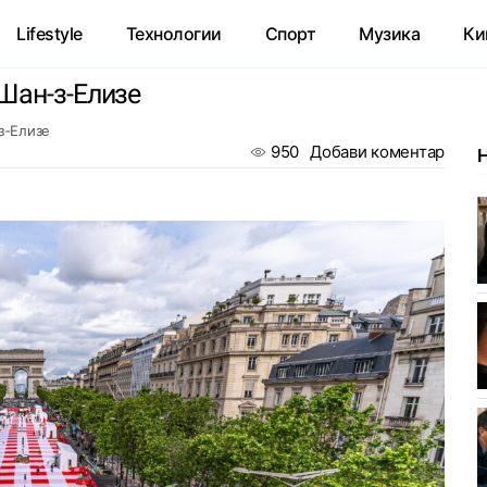
Lifestyle
Технологии
Спорт
Музика
Ки
Шан-з-Елизе
з-Елизе
950
Добави коментар