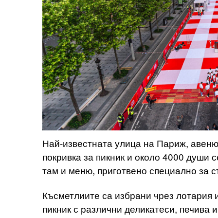
Най-известната улица на Париж, авеню
покривка за пикник и около 4000 души 
там и меню, приготвено специално за с
Късметлиите са избрани чрез лотария 
пикник с различни деликатеси, печива и