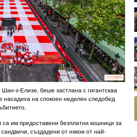
 Шан-з-Елизе, беше застлана с гигантскаа
се насадиха на спокоен неделен следобед
ъбитието.
и са им предоставени безплатни кошници за
 сандвичи, създадени от някои от най-