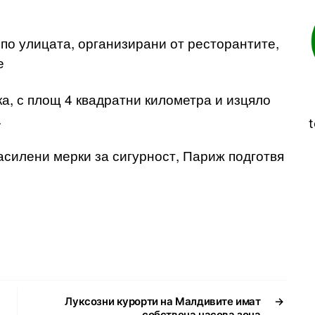
 по улицата, организирани от ресторантите,
е
а, с площ 4 квадратни километра и изцяло
.
t
асилени мерки за сигурност, Париж подготвя
Луксозни курорти на Малдивите имат
→
собствена часова зона