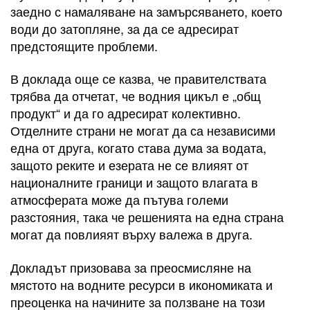
заедно с намаляване на замърсяването, което
води до затопляне, за да се адресират
предстоящите проблеми.
В доклада още се казва, че правителствата
трябва да отчетат, че водния цикъл е „общ
продукт“ и да го адресират колективно.
Отделните страни не могат да са независими
една от друга, когато става дума за водата,
защото реките и езерата не се влияят от
националните граници и защото влагата в
атмосферата може да пътува големи
разстояния, така че решенията на една страна
могат да повлияят върху валежа в друга.
Докладът призовава за преосмисляне на
мястото на водните ресурси в икономиката и
преоценка на начините за ползване на този