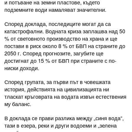
и потъване на земни пластове, където
подземните води намаляват значителни.
Според доклада, последиците могат да са
катастрофални. Водната криза заплашва над 50
% от световното производство на храна и ще
постави в риск около 8 % от БВП на страните до
2050 г. Според прогнозите, загубите ще
достигнат до 15 % от БВП при страните с по-
ниски доходи.
Според групата, за първи път в човешката
история, действията на цивилизацията ни
тласкат кръговрата на водата извън естествения
му баланс.
В доклада се прави разлика между „синя вода“,
тази в езера, реки и други водоеми и „зелена