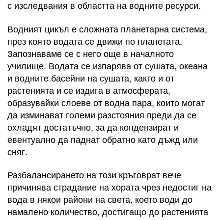
с изследвания в областта на водните ресурси.
Водният цикъл е сложната планетарна система,
през която водата се движи по планетата.
Запознаваме се с него още в началното
училище. Водата се изпарява от сушата, океана
и водните басейни на сушата, както и от
растенията и се издига в атмосферата,
образувайки слоеве от водна пара, които могат
да изминават големи разстояния преди да се
охладят достатъчно, за да кондензират и
евентуално да паднат обратно като дъжд или
сняг.
Разбалансирането на този кръговрат вече
причинява страдание на хората чрез недостиг на
вода в някои райони на света, което води до
намалено количество, достигащо до растенията