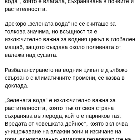
вода“, която е влагала, съхранявана в почвите и
растителността.
Доскоро „зелената вода“ не се считаше за
толкова значима, но всъщност тя е
изключително важна за водния цикъл в глобален
мащаб, защото създава около поливната от
валежа над сушата.
Разбалансирането на водния цикъл е дълбоко
свързано с климатичните промени, се казва в
доклада.
„Зелената вода“ е изключително важна за
растителността, която пък от своя страна
съхранява въглерода, който е парников газ.
Вредата от човешката дейност, която включва
унищожаване на влажни зони и изсичане на
гори, едновременно намалява резервоарите на