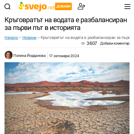
ДОБАВИ
Кръговратът на водата е разбалансиран
за първи път в историята
Начало
–
Новини
–
Кръговратът на водата е разбалансиран за първи 
3607
Добави коментар
Полина Йорданова
17 октомври 2024