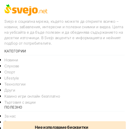
Svejo е социална мрежа, където можете да откриете всичко –
новини, забавления, интересни и полезни снимки и видеа. Целта
на уебсайта е да бъде полезен и да обединява съдържанието на
десетки източници. В Svejo акцентът е информацията и нейният
подбор от потребителите.
КАТЕГОРИИ
Новини
Слухове
Спорт
Lifestyle
Технологии
Други
Казино игри онлайн безплатно
Търговия с акции
ПОЛЕЗНО
За нас
Реклама
Ние използваме бисквитки
Общи условия