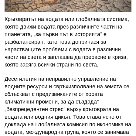
Кръговратът на водата или глобалната система,
която движи водата през различните части на
планетата, „за първи път в историята“ е
разбалансиран, като това допринася за
нарастващите проблеми с водата в различни
части на света и заплашва да прерасне в криза,
която засяга всички страни по света.
Десетилетия на неправилно управление на
водните ресурси и свръхизполване на земята се
сблъскват с предизвиканите от хората
климатични промени, за да създадат
„безпрецедентен стрес“ върху кръговрата на
водата или водния цикъл. Това става ясно от
доклада на Глобалната комисия по икономика на
водата, международна група, която се занимава