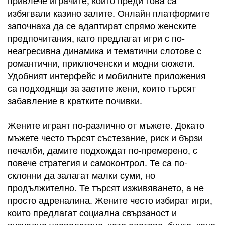
привлече играчите, които преди това са
избягвали казино залите. Онлайн платформите
започнаха да се адаптират спрямо женските
предпочитания, като предлагат игри с по-
неагресивна динамика и тематични слотове с
романтични, приключенски и модни сюжети.
Удобният интерфейс и мобилните приложения
са подходящи за заетите жени, които търсят
забавление в кратките почивки.
Жените играят по-различно от мъжете. Докато
мъжете често търсят състезание, риск и бързи
печалби, дамите подхождат по-премерено, с
повече стратегия и самоконтрол. Те са по-
склонни да залагат малки суми, но
продължително. Те търсят изживяването, а не
просто адреналина. Жените често избират игри,
които предлагат социална свързаност и
визуално удоволствие, като слотове, бинго, кено