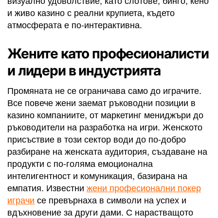
и живо казино с реални крупиета, където
атмосферата е по-интерактивна.
Жените като професионалисти
и лидери в индустрията
Промяната не се ограничава само до играчите.
Все повече жени заемат ръководни позиции в
казино компаниите, от маркетинг мениджъри до
ръководители на разработка на игри. Женското
присъствие в този сектор води до по-добро
разбиране на женската аудитория, създаване на
продукти с по-голяма емоционална
интелигентност и комуникация, базирана на
емпатия. Известни
жени професионални покер
играчи
се превърнаха в символи на успех и
вдъхновение за други дами. С нарастващото