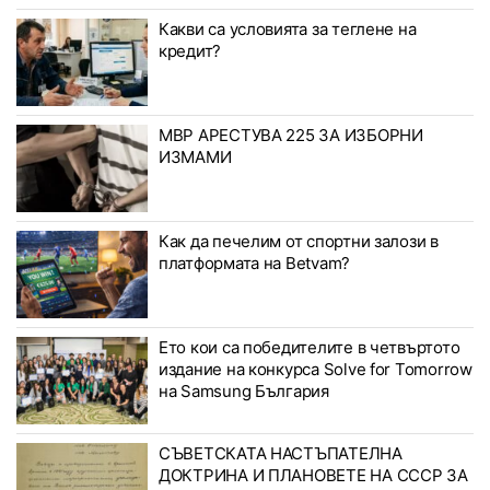
Какви са условията за теглене на
кредит?
МВР АРЕСТУВА 225 ЗА ИЗБОРНИ
ИЗМАМИ
Как да печелим от спортни залози в
платформата на Betvam?
Ето кои са победителите в четвъртото
издание на конкурса Solve for Tomorrow
на Samsung България
СЪВЕТСКАТА НАСТЪПАТЕЛНА
ДОКТРИНА И ПЛАНОВЕТЕ НА СССР ЗА