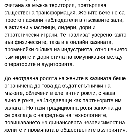
считана за мъжка територия, претърпява
съществена трансформация. Жените вече не са
просто пасивни наблюдатели в лъскавите зали,
а активни участници, лидери, дори и
стратегически играчи. Те навлизат уверено както
във физическите, така и в онлайн казината,
променяйки облика на индустрията, отношението
към игрите и дори стила на комуникация между
операторите и аудиторията.
До неотдавна ролята на жените в казината беше
ограничена до това да бъдат спътнички на
мъжете, облечени в елегантни рокли, с чаша
вино в ръка, наблюдаващи как партньорите им
залагат. Но тази традиционна роля започна да
се разпада с напредъка на технологиите,
повишаването на финансовата независимост на
жените и промяната в обществените възприятия.