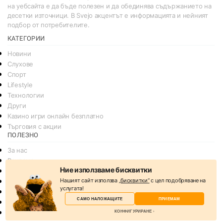
на уебсайта е да бъде полезен и да обединява съдържанието на
десетки източници. В Svejo акцентът е информацията и нейният
подбор от потребителите.
КАТЕГОРИИ
Новини
Слухове
Спорт
Lifestyle
Технологии
Други
Казино игри онлайн безплатно
Търговия с акции
ПОЛЕЗНО
За нас
Реклама
Ние използваме бисквитки
Общи условия
Нашият сайт използва
„бисквитки“
с цел подобряване на
Условия за споделяне
услугата!
Политика за поверителснот
САМО НАЛОЖАЩИТЕ
ПРИЕМАМ
Политика на Бисквитките
КОНФИГУРИРАНЕ
Контакти