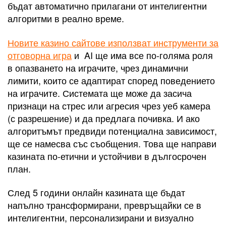
бъдат автоматично прилагани от интелигентни
алгоритми в реално време.
Новите казино сайтове използват инструменти за
отговорна игра
и AI ще има все по-голяма роля
в опазването на играчите, чрез динамични
лимити, които се адаптират според поведението
на играчите. Системата ще може да засича
признаци на стрес или агресия чрез уеб камера
(с разрешение) и да предлага почивка. И ако
алгоритъмът предвиди потенциална зависимост,
ще се намесва със съобщения. Това ще направи
казината по-етични и устойчиви в дългосрочен
план.
След 5 години онлайн казината ще бъдат
напълно трансформирани, превръщайки се в
интелигентни, персонализирани и визуално