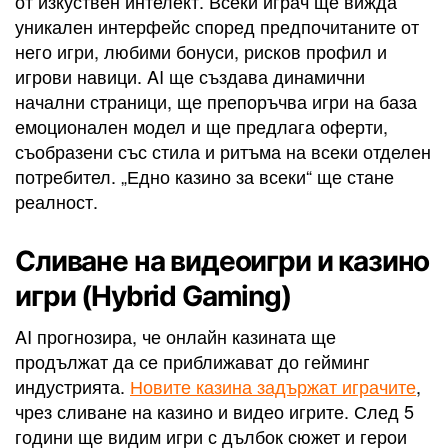
от изкуствен интелект. Всеки играч ще вижда
уникален интерфейс според предпочитаните от
него игри, любими бонуси, рисков профил и
игрови навици. AI ще създава динамични
начални страници, ще препоръчва игри на база
емоционален модел и ще предлага оферти,
съобразени със стила и ритъма на всеки отделен
потребител. „Едно казино за всеки“ ще стане
реалност.
Сливане на видеоигри и казино
игри (Hybrid Gaming)
AI прогнозира, че онлайн казината ще
продължат да се приближават до гейминг
индустрията.
Новите казина задържат играчите
,
чрез сливане на казино и видео игрите. След 5
години ще видим игри с дълбок сюжет и герои