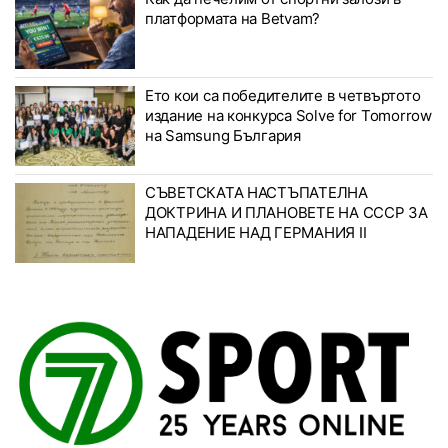
платформата на Betvam?
Ето кои са победителите в четвъртото
издание на конкурса Solve for Tomorrow
на Samsung България
СЪВЕТСКАТА НАСТЪПАТЕЛНА
ДОКТРИНА И ПЛАНОВЕТЕ НА СССР ЗА
НАПАДЕНИЕ НАД ГЕРМАНИЯ II