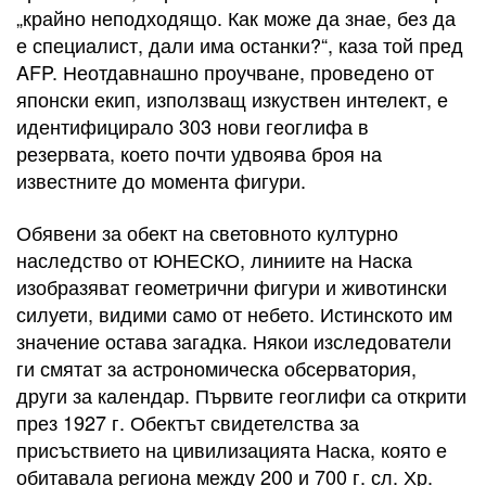
„крайно неподходящо. Как може да знае, без да
е специалист, дали има останки?“, каза той пред
AFP. Неотдавнашно проучване, проведено от
японски екип, използващ изкуствен интелект, е
идентифицирало 303 нови геоглифа в
резервата, което почти удвоява броя на
известните до момента фигури.
Обявени за обект на световното културно
наследство от ЮНЕСКО, линиите на Наска
изобразяват геометрични фигури и животински
силуети, видими само от небето. Истинското им
значение остава загадка. Някои изследователи
ги смятат за астрономическа обсерватория,
други за календар. Първите геоглифи са открити
през 1927 г. Обектът свидетелства за
присъствието на цивилизацията Наска, която е
обитавала региона между 200 и 700 г. сл. Хр.