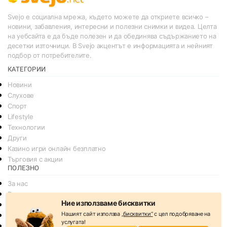
Svejo е социална мрежа, където можете да откриете всичко –
новини, забавления, интересни и полезни снимки и видеа. Целта
на уебсайта е да бъде полезен и да обединява съдържанието на
десетки източници. В Svejo акцентът е информацията и нейният
подбор от потребителите.
КАТЕГОРИИ
Новини
Слухове
Спорт
Lifestyle
Технологии
Други
Казино игри онлайн безплатно
Търговия с акции
ПОЛЕЗНО
За нас
Реклама
Ние използваме бисквитки
Общи условия
Нашият сайт използва
„бисквитки“
с цел подобряване на
Условия за споделяне
услугата!
Политика за поверителснот