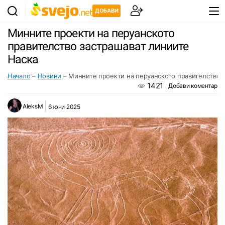
ДОБАВИ
Минните проекти на перуанското
правителство застрашават линиите
Наска
Начало
–
Новини
–
Минните проекти на перуанското правителство 
1421
Добави коментар
AleksM
6 юни 2025