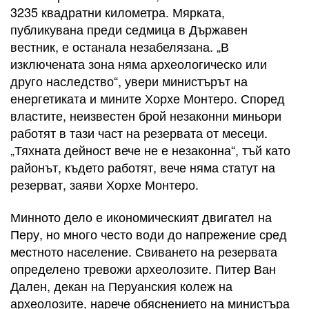
3235 квадратни километра. Мярката,
публикувана преди седмица в Държавен
вестник, е останала незабелязана. „В
изключената зона няма археологическо или
друго наследство“, увери министърът на
енергетиката и мините Хорхе Монтеро. Според
властите, неизвестен брой незаконни миньори
работят в тази част на резервата от месеци.
„Тяхната дейност вече не е незаконна“, тъй като
районът, където работят, вече няма статут на
резерват, заяви Хорхе Монтеро.
Минното дело е икономическият двигател на
Перу, но много често води до напрежение сред
местното население. Свиването на резервата
определено тревожи археолозите. Питер Ван
Дален, декан на Перуанския колеж на
археолозите, нарече обяснението на министъра