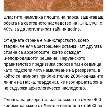
Властите намалиха площта на парка, защитаващ
обекта на световното наследство на ЮНЕСКО, с
40%, за да легализират тайния добив.
От едната страна е министерството, което
твърди, че няма застрашени останки. От другата
страна са археолозите, които осъждат
„неподходящото“ решение. Перуанското
правителство предизвика спорове тази седмица,
като подкрепи 40% намаляване на резервата, в
който се намират приблизително 2000-годишните
линии на Наска, твърдейки, че изолираната зона
не съдържа археологическо наследство.
Площта на резервата, разположен на около 400
километра южно от Лима, е намаляла от 5633 на