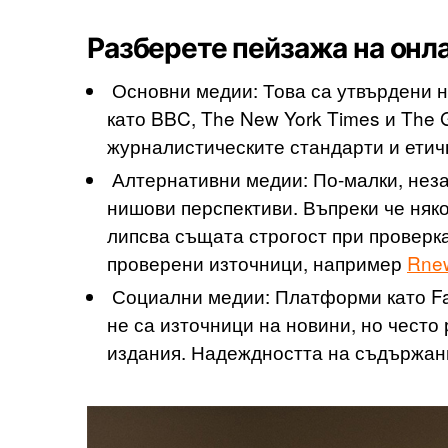
Разберете пейзажа на онл
Основни медии: Това са утвърдени н
като BBC, The New York Times и The 
журналистическите стандарти и етичн
Алтернативни медии: По-малки, неза
нишови перспективи. Въпреки че няко
липсва същата строгост при проверка
проверени източници, например
Rne
Социални медии: Платформи като Face
не са източници на новини, но чест
издания. Надеждността на съдържан