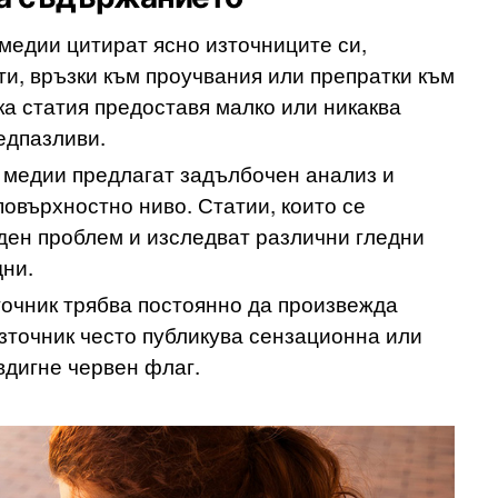
медии цитират ясно източниците си,
и, връзки към проучвания или препратки към
а статия предоставя малко или никаква
едпазливи.
 медии предлагат задълбочен анализ и
повърхностно ниво. Статии, които се
ден проблем и изследват различни гледни
дни.
очник трябва постоянно да произвежда
зточник често публикува сензационна или
вдигне червен флаг.