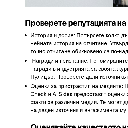
Проверете репутацията на
История и досие: Потърсете колко дъ
нейната история на отчитане. Утвърд
точно отчитане обикновено са по-на
Награди и признание: Реномираните
награди в индустрията за своята жур
Пулицър. Проверете дали източникът 
Оценки за пристрастия на медиите: Н
Check и AllSides предоставят оценки
факти за различни медии. Те могат д
на даден източник и ангажимента му 
Оценявайте качеството 