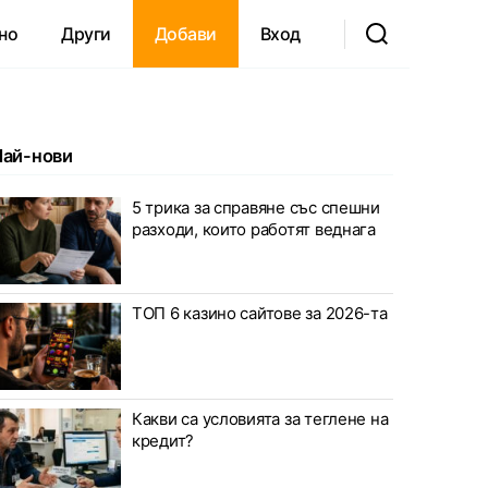
но
Други
Добави
Вход
Най-нови
5 трика за справяне със спешни
разходи, които работят веднага
ТОП 6 казино сайтове за 2026-та
Какви са условията за теглене на
кредит?