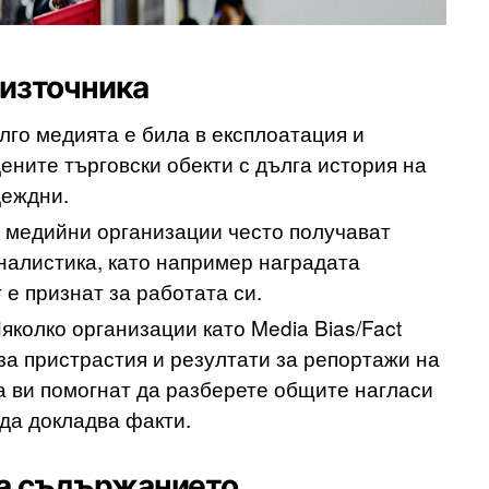
 източника
лго медията е била в експлоатация и
ените търговски обекти с дълга история на
деждни.
 медийни организации често получават
налистика, като например наградата
е признат за работата си.
яколко организации като Media Bias/Fact
 за пристрастия и резултати за репортажи на
а ви помогнат да разберете общите нагласи
да докладва факти.
на съдържанието