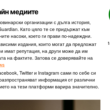
айн медиите
овинарски организации с дълга история,
Guardian. Като цяло те се придържат към
ите насоки, което ги прави по-надеждни.
висими издания, които могат да предложат
t
и имат репутация, на други може да им
та на фактите. Затова се доверявайте на
ws
book, Twitter и Instagram сами по себе си
о разпространяват информация от различни
ието на тези платформи варира значително.