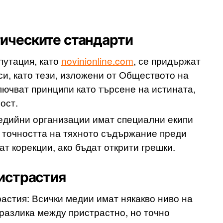
ическите стандарти
путация, като
novinionline.com
, се придържат
и, като тези, изложени от Обществото на
ючват принципи като търсене на истината,
ост.
едийни организации имат специални екипи
т точността на тяхното съдържание преди
ат корекции, ако бъдат открити грешки.
истрастия
астия: Всички медии имат някакво ниво на
 разлика между пристрастно, но точно