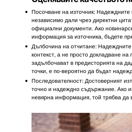
Посочване на източник: Надеждните 
независимо дали чрез директни цитат
официални документи. Ако новинарск
информация за източника, бъдете пр
Дълбочина на отчитане: Надеждните
контекст, а не просто докладване на 
задълбочават в предисторията на да
точки, е по-вероятно да бъдат надеж
Последователност: Достоверният изт
точно и надеждно съдържание. Ако и
невярна информация, той трябва да 