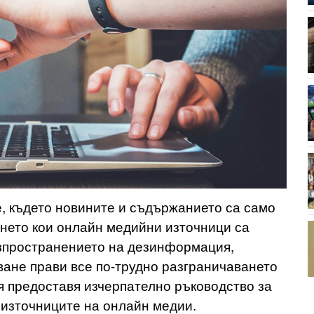
, където новините и съдържанието са само
янето кои онлайн медийни източници са
зпространението на дезинформация,
ане прави все по-трудно разграничаването
я предоставя изчерпателно ръководство за
 източниците на онлайн медии.