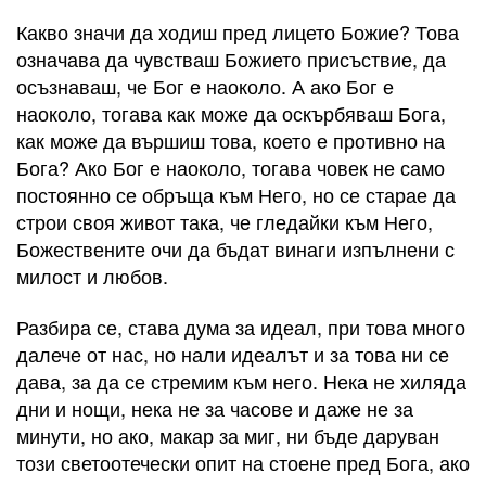
Какво значи да ходиш пред лицето Божие? Това
означава да чувстваш Божието присъствие, да
осъзнаваш, че Бог е наоколо. А ако Бог е
наоколо, тогава как може да оскърбяваш Бога,
как може да вършиш това, което е противно на
Бога? Ако Бог е наоколо, тогава човек не само
постоянно се обръща към Него, но се старае да
строи своя живот така, че гледайки към Него,
Божествените очи да бъдат винаги изпълнени с
милост и любов.
Разбира се, става дума за идеал, при това много
далече от нас, но нали идеалът и за това ни се
дава, за да се стремим към него. Нека не хиляда
дни и нощи, нека не за часове и даже не за
минути, но ако, макар за миг, ни бъде даруван
този светоотечески опит на стоене пред Бога, ако