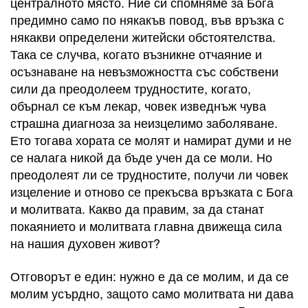
централното място. Ние си спомняме за Бога
предимно само по някакъв повод, във връзка с
някакви определени житейски обстоятелства.
Така се случва, когато възникне отчаяние и
осъзнаване на невъзможността със собствени
сили да преодолеем трудностите, когато,
обърнал се към лекар, човек изведнъж чува
страшна диагноза за неизцелимо заболяване.
Ето тогава хората се молят и намират думи и не
се налага никой да бъде учен да се моли. Но
преодолеят ли се трудностите, получи ли човек
изцеление и отново се прекъсва връзката с Бога
и молитвата. Какво да правим, за да станат
покаянието и молитвата главна движеща сила
на нашия духовен живот?
Отговорът е един: нужно е да се молим, и да се
молим усърдно, защото само молитвата ни дава