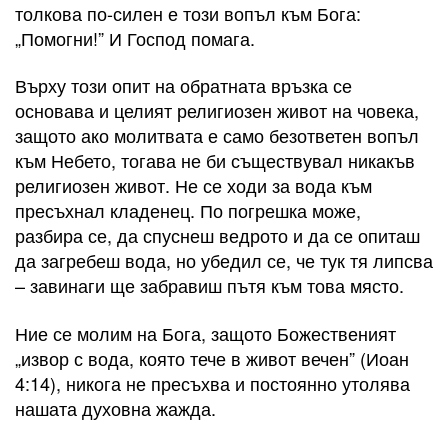
толкова по-силен е този вопъл към Бога:
„Помогни!” И Господ помага.
Върху този опит на обратната връзка се
основава и целият религиозен живот на човека,
защото ако молитвата е само безответен вопъл
към Небето, тогава не би съществувал никакъв
религиозен живот. Не се ходи за вода към
пресъхнал кладенец. По погрешка може,
разбира се, да спуснеш ведрото и да се опиташ
да загребеш вода, но убедил се, че тук тя липсва
– завинаги ще забравиш пътя към това място.
Ние се молим на Бога, защото Божественият
„извор с вода, която тече в живот вечен” (Иоан
4:14), никога не пресъхва и постоянно утолява
нашата духовна жажда.