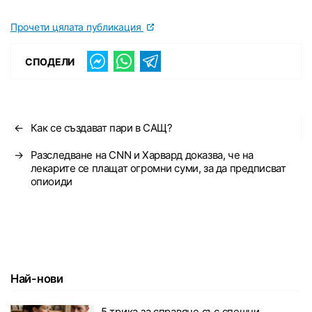
Прочети цялата публикация
СПОДЕЛИ
←
Как се създават пари в САЩ?
→
Разследване на CNN и Харвард доказва, че на
лекарите се плащат огромни суми, за да предписват
опиоиди
Най-нови
5 трика за справяне със спешни