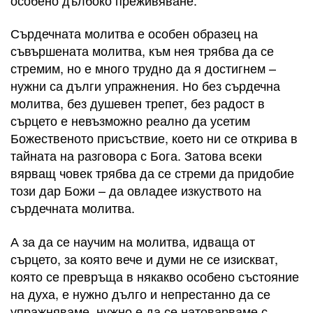
Сърдечната молитва е особен образец на
съвършената молитва, към нея трябва да се
стремим, но е много трудно да я достигнем –
нужни са дълги упражнения. Но без сърдечна
молитва, без душевен трепет, без радост в
сърцето е невъзможно реално да усетим
Божественото присъствие, което ни се открива в
тайната на разговора с Бога. Затова всеки
вярващ човек трябва да се стреми да придобие
този дар Божи – да овладее изкуството на
сърдечната молитва.
А за да се научим на молитва, идваща от
сърцето, за която вече и думи не се изискват,
която се превръща в някакво особено състояние
на духа, е нужно дълго и непрестанно да се
упражняваме, нужно е да се натоварваме с