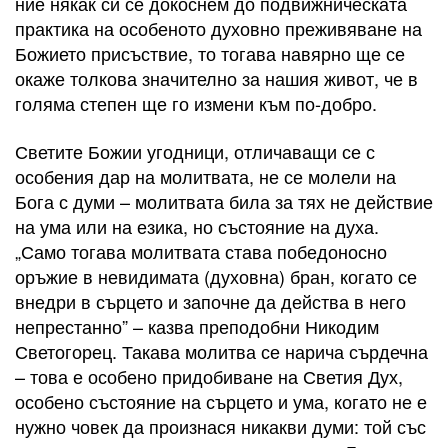
ние някак си се докоснем до подвижническата
практика на особеното духовно преживяване на
Божието присъствие, то тогава навярно ще се
окаже толкова значително за нашия живот, че в
голяма степен ще го измени към по-добро.
Светите Божии угодници, отличаващи се с
особения дар на молитвата, не се молели на
Бога с думи – молитвата била за тях не действие
на ума или на езика, но състояние на духа.
„Само тогава молитвата става победоносно
оръжие в невидимата (духовна) бран, когато се
внедри в сърцето и започне да действа в него
непрестанно” – казвa преподобни Никодим
Светогорец. Такава молитва се нарича сърдечна
– това е особено придобиване на Светия Дух,
особено състояние на сърцето и ума, когато не е
нужно човек да произнася никакви думи: той със