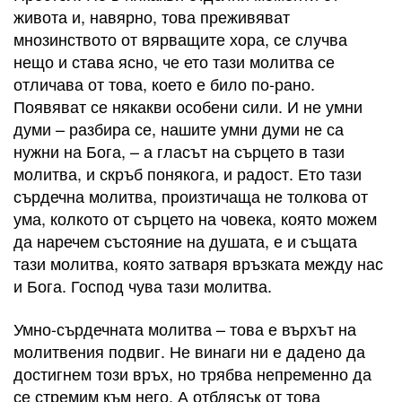
живота и, навярно, това преживяват
мнозинството от вярващите хора, се случва
нещо и става ясно, че ето тази молитва се
отличава от това, което е било по-рано.
Появяват се някакви особени сили. И не умни
думи – разбира се, нашите умни думи не са
нужни на Бога, – а гласът на сърцето в тази
молитва, и скръб понякога, и радост. Ето тази
сърдечна молитва, произтичаща не толкова от
ума, колкото от сърцето на човека, която можем
да наречем състояние на душата, е и същата
тази молитва, която затваря връзката между нас
и Бога. Господ чува тази молитва.
Умно-сърдечната молитва – това е върхът на
молитвения подвиг. Не винаги ни е дадено да
достигнем този връх, но трябва непременно да
се стремим към него. А отблясък от това