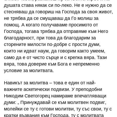
душата става някак си по-леко. Не е нужно да се
стесняваш да говориш на Господа за своя живот,
не трябва да се смущаваш да Го молиш за
помощ. А когато получаваме просимото от
Господа, тогава трябва да отправяме към Него
благодарност, при това да благодарим за
сторените милости по-добре с прости думи,
които ни идват наум, да говорим както умеем,
само да е от чисто сърце и с крепка вяра. Тази
вяра, това доверие към Бога е непременно
условие за молитвата.
Навикът за молитва – това е един от най-
важните аскетически подвизи. У преподобни
Никодим Светогорец намираме впечатляващи
думи: „ Принуждавай се към молитвен подвиг,
молейки се ту с готови молитви, ту със свои, ту с
кратки възвания към Господа, ту с молитвата