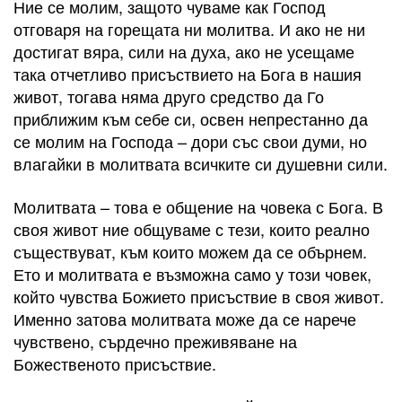
Ние се молим, защото чуваме как Господ
отговаря на горещата ни молитва. И ако не ни
достигат вяра, сили на духа, ако не усещаме
така отчетливо присъствието на Бога в нашия
живот, тогава няма друго средство да Го
приближим към себе си, освен непрестанно да
се молим на Господа – дори със свои думи, но
влагайки в молитвата всичките си душевни сили.
Молитвата – това е общение на човека с Бога. В
своя живот ние общуваме с тези, които реално
съществуват, към които можем да се обърнем.
Ето и молитвата е възможна само у този човек,
който чувства Божието присъствие в своя живот.
Именно затова молитвата може да се нарече
чувствено, сърдечно преживяване на
Божественото присъствие.