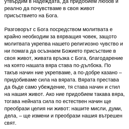
утвърдим в надеждата, да придобием любов и
реално да почувстваме в своя живот
присъствието на Бога.
Разговорът с Бога посредством молитвата е
крайно необходим за вярващия човек, защото
молитвата укрепва нашето религиозно чувство и
ни помага да осъзнаем Божието присъствие в
своя живот, живата връзка с Бога, благодарение
на която нашата вяра става по-дълбока. По
такъв начин ние укрепваме, а по-добре казано –
придобиваме сила на вярата. Вярата престава
да бъде само убеждение, тя става начин и стил
на нашия живот. Ако ние придобием такава вяра,
тогава нейната сила по естествен начин ще
преобрази целия ни живот: нашите мисли, думи,
дела, – ще измени и преобрази нашия вътрешен
свят.