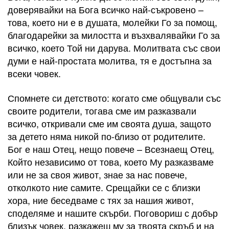
доверявайки на Бога всичко най-съкровено –
това, което ни е в душата, молейки Го за помощ,
благодарейки за милостта и възхвалявайки Го за
всичко, което Той ни дарува. Молитвата със свои
думи е най-простата молитва, тя е достъпна за
всеки човек.
Спомнете си детството: когато сме общували със
своите родители, тогава сме им разказвали
всичко, откривали сме им своята душа, защото
за детето няма никой по-близо от родителите.
Бог е наш Отец, нещо повече – Всезнаещ Отец,
Който независимо от това, което Му разказваме
или не за своя живот, знае за нас повече,
отколкото ние самите. Срещайки се с близки
хора, ние беседваме с тях за нашия живот,
споделяме и нашите скърби. Поговориш с добър
близък човек, разкажеш му за твоята скръб и на