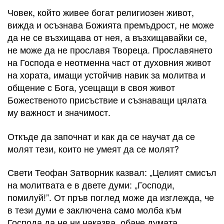
Човек, който живее богат религиозен живот,
вижда и осъзнава Божията премъдрост, не може
да не се възхищава от нея, а възхищавайки се,
не може да не прославя Твореца. Прославянето
на Господа е неотменна част от духовния живот
на хората, имащи устойчив навик за молитва и
общение с Бога, усещащи в своя живот
Божественото присъствие и съзнаващи цялата
му важност и значимост.
Откъде да започнат и как да се научат да се
молят тези, които не умеят да се молят?
Свети Теофан Затворник казвал: „Целият смисъл
на молитвата е в двете думи: „Господи,
помилуй!”. От пръв поглед може да изглежда, че
в тези думи е заключена само молба към
Господа да не ни наказва, обаче думата