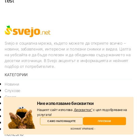
test
Svejo е социална мрежа, където можете да откриете всичко –
новини, забавления, интересни и полезни снимки и видеа. Целта
на уебсайта е да бъде полезен и да обединява съдържанието на
десетки източници. В Svejo акцентът е информацията и нейният
подбор от потребителите.
КАТЕГОРИИ
Новини
Слухове
Спорт
Ние използваме бисквитки
Lifestyle
Технологии
Нашият сайт използва
„бисквитки“
с цел подобряване на
услугата!
Други
САМО НАЛОЖАЩИТЕ
ПРИЕМАМ
Казино игри онлайн безплатно
Търговия с акции
КОНФИГУРИРАНЕ
ПОЛЕЗНО