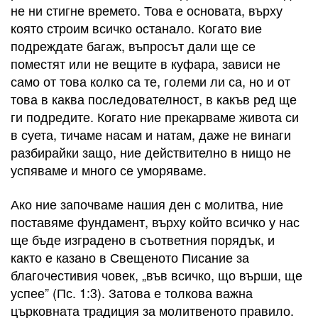
не ни стигне времето. Това е основата, върху
която строим всичко останало. Когато вие
подреждате багаж, въпросът дали ще се
поместят или не вещите в куфара, зависи не
само от това колко са те, големи ли са, но и от
това в каква последователност, в какъв ред ще
ги подредите. Когато ние прекарваме живота си
в суета, тичаме насам и натам, даже не винаги
разбирайки защо, ние действително в нищо не
успяваме и много се уморяваме.
Ако ние започваме нашия ден с молитва, ние
поставяме фундамент, върху който всичко у нас
ще бъде изградено в съответния порядък, и
както е казано в Свещеното Писание за
благочестивия човек, „във всичко, що върши, ще
успее” (Пс. 1:3). Затова е толкова важна
църковната традиция за молитвеното правило.