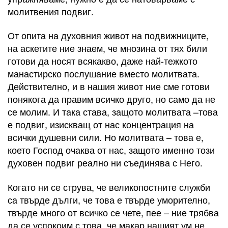
молитвения подвиг.
От опита на духовния живот на подвижниците,
на аскетите ние знаем, че мнозина от тях били
готови да носят всякакво, даже най-тежкото
манастирско послушание вместо молитвата.
Действително, и в нашия живот ние сме готови
понякога да правим всичко друго, но само да не
се молим. И така става, защото молитвата –това
е подвиг, изискващ от нас концентрация на
всички душевни сили. Но молитвата – това е,
което Господ очаква от нас, защото именно този
духовен подвиг реално ни съединява с Него.
Когато ни се струва, че великопостните служби
са твърде дълги, че това е твърде уморително,
твърде много от всичко се чете, пее – ние трябва
да се успокоим с това, че макар нашият ум не