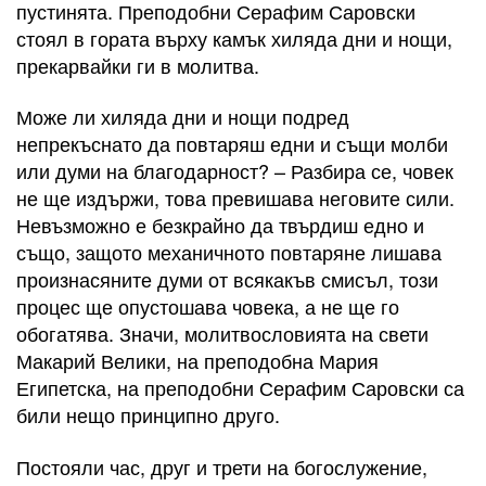
пустинята. Преподобни Серафим Саровски
стоял в гората върху камък хиляда дни и нощи,
прекарвайки ги в молитва.
Може ли хиляда дни и нощи подред
непрекъснато да повтаряш едни и същи молби
или думи на благодарност? – Разбира се, човек
не ще издържи, това превишава неговите сили.
Невъзможно е безкрайно да твърдиш едно и
също, защото механичното повтаряне лишава
произнасяните думи от всякакъв смисъл, този
процес ще опустошава човека, а не ще го
обогатява. Значи, молитвословията на свети
Макарий Велики, на преподобна Мария
Египетска, на преподобни Серафим Саровски са
били нещо принципно друго.
Постояли час, друг и трети на богослужение,