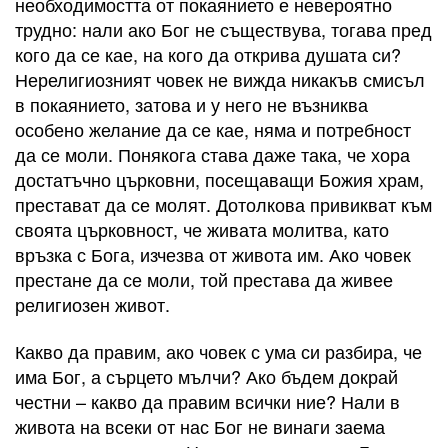
необходимостта от покаянието е невероятно
трудно: нали ако Бог не съществува, тогава пред
кого да се кае, на кого да открива душата си?
Нерелигиозният човек не вижда никакъв смисъл
в покаянието, затова и у него не възниква
особено желание да се кае, няма и потребност
да се моли. Понякога става даже така, че хора
достатъчно църковни, посещаващи Божия храм,
престават да се молят. Дотолкова привикват към
своята църковност, че живата молитва, като
връзка с Бога, изчезва от живота им. Ако човек
престане да се моли, той престава да живее
религиозен живот.
Какво да правим, ако човек с ума си разбира, че
има Бог, а сърцето мълчи? Ако бъдем докрай
честни – какво да правим всички ние? Нали в
живота на всеки от нас Бог не винаги заема