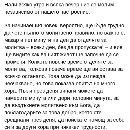
Нали всяко утро и всяка вечер ние се молим
независимо от нашето настроение.
За начинаещия човек, вероятно, ще бъде трудно
да чете пълното молитвено правило, но важно е,
макар и пет минути на ден да отделяте за
молитва – всеки ден, без да пропускате! – и вие
ще видите как вашият живот ще започне да се
променя. Колкото повече време отделяте за
молитва, толкова повече време ще ви остава за
всичко останало. Това може да изглежда
неочаквано, но това показва опитът на много
хора. Пък и през деня винаги можете да
намерите минута или дори половин минута, за
да въздъхнете молитвено към Бога, да
поблагодарите за това добро, което сте
срещнали през деня, да поискате помощ за себе
си и за други хора при някакви трудности.