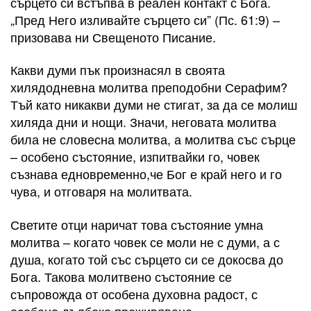
сърцето си встъпва в реален контакт с Бога.
„Пред Него изливайте сърцето си” (Пс. 61:9) –
призовава ни Свещеното Писание.
Какви думи пък произнасял в своята
хилядодневна молитва преподобни Серафим?
Тъй като никакви думи не стигат, за да се молиш
хиляда дни и нощи. Значи, неговата молитва
била не словесна молитва, а молитва със сърце
– особено състояние, изпитвайки го, човек
съзнава едновременно,че Бог е край него и го
чува, и отговаря на молитвата.
Светите отци наричат това състояние умна
молитва – когато човек се моли не с думи, а с
душа, когато той със сърцето си се докосва до
Бога. Такова молитвено състояние се
съпровожда от особена духовна радост, с
особено дълбоко преживяване.