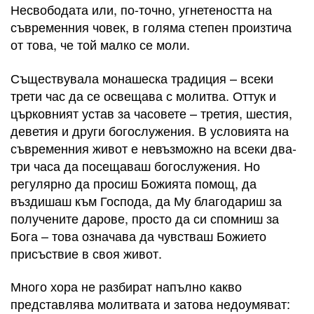
Несвободата или, по-точно, угнетеността на
съвременния човек, в голяма степен произтича
от това, че той малко се моли.
Съществувала монашеска традиция – всеки
трети час да се освещава с молитва. Оттук и
църковният устав за часовете – третия, шестия,
деветия и други богослужения. В условията на
съвременния живот е невъзможно на всеки два-
три часа да посещаваш богослужения. Но
регулярно да просиш Божията помощ, да
въздишаш към Господа, да Му благодариш за
получените дарове, просто да си спомниш за
Бога – това означава да чувстваш Божието
присъствие в своя живот.
Много хора не разбират напълно какво
представлява молитвата и затова недоумяват: