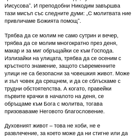
Иисусова”. И преподобни Никодим завършва
тази мисъл със следните думи: „С молитвата ние
привличаме Божията помощ”.
Трябва да се молим не само сутрин и вечер,
трябва да се молим многократно през деня,
макар и за миг обръщайки се към Господа.
Излизайки на улицата, трябва да се осеним с
кръстното знамение, защото съвременните
улици не са безопасни за човешкия живот. Може
и зъл човек да срещнем, и да се сблъскаме с
трудни обстоятелства. А когато, правейки
първите крачки в началото на деня, се
обръщаме към Бога с молитва, тогава
призоваваме Неговото благословение.
Духовният живот – това не хоби, не е
развлечение, за което може да ни стигне или да