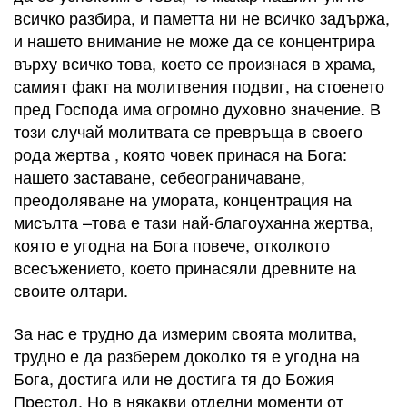
всичко разбира, и паметта ни не всичко задържа,
и нашето внимание не може да се концентрира
върху всичко това, което се произнася в храма,
самият факт на молитвения подвиг, на стоенето
пред Господа има огромно духовно значение. В
този случай молитвата се превръща в своего
рода жертва , която човек принася на Бога:
нашето заставане, себеограничаване,
преодоляване на умората, концентрация на
мисълта –това е тази най-благоуханна жертва,
която е угодна на Бога повече, отколкото
всесъжението, което принасяли древните на
своите олтари.
За нас е трудно да измерим своята молитва,
трудно е да разберем доколко тя е угодна на
Бога, достига или не достига тя до Божия
Престол. Но в някакви отделни моменти от