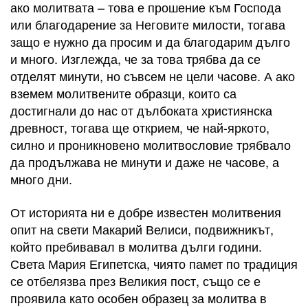
ако молитвата – това е прошение към Господа
или благодарение за Неговите милости, тогава
защо е нужно да просим и да благодарим дълго
и много. Изглежда, че за това трябва да се
отделят минути, но съвсем не цели часове. А ако
вземем молитвените образци, които са
достигнали до нас от дълбоката християнска
древност, тогава ще открием, че най-яркото,
силно и проникновено молитвословие трябвало
да продължава не минути и даже не часове, а
много дни.
От историята ни е добре известен молитвения
опит на свети Макарий Велиси, подвижникът,
който пребивавал в молитва дълги години.
Света Мария Египетска, чиято памет по традиция
се отбелязва през Великия пост, също се е
проявила като особен образец за молитва в