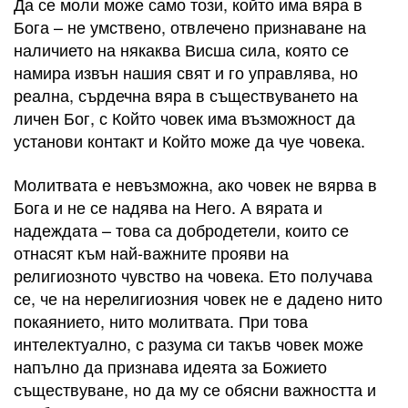
Да се моли може само този, който има вяра в
Бога – не умствено, отвлечено признаване на
наличието на някаква Висша сила, която се
намира извън нашия свят и го управлява, но
реална, сърдечна вяра в съществуването на
личен Бог, с Който човек има възможност да
установи контакт и Който може да чуе човека.
Молитвата е невъзможна, ако човек не вярва в
Бога и не се надява на Него. А вярата и
надеждата – това са добродетели, които се
отнасят към най-важните прояви на
религиозното чувство на човека. Ето получава
се, че на нерелигиозния човек не е дадено нито
покаянието, нито молитвата. При това
интелектуално, с разума си такъв човек може
напълно да признава идеята за Божието
съществуване, но да му се обясни важността и