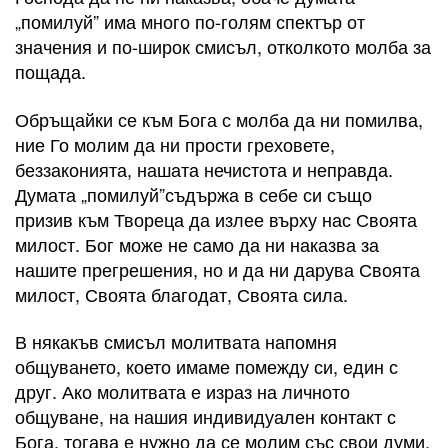
„помилуй” има много по-голям спектър от
значения и по-широк смисъл, отколкото молба за
пощада.
Обръщайки се към Бога с молба да ни помилва,
ние Го молим да ни прости греховете,
беззаконията, нашата нечистота и неправда.
Думата „помилуй”съдържа в себе си също
призив към Твореца да излее върху нас Своята
милост. Бог може не само да ни наказва за
нашите прегрешения, но и да ни дарува Своята
милост, Своята благодат, Своята сила.
В някакъв смисъл молитвата напомня
общуването, което имаме помежду си, един с
друг. Ако молитвата е израз на личното
общуване, на нашия индивидуален контакт с
Бога, тогава е нужно да се молим със свои думи,