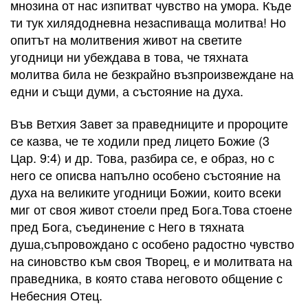
мнозина от нас изпитват чувство на умора. Къде
ти тук хилядодневна незаспиваща молитва! Но
опитът на молитвения живот на светите
угодници ни убеждава в това, че тяхната
молитва била не безкрайно възпроизвеждане на
едни и същи думи, а състояние на духа.
Във Ветхия Завет за праведниците и пророците
се казва, че те ходили пред лицето Божие (3
Цар. 9:4) и др. Това, разбира се, е образ, но с
него се описва напълно особено състояние на
духа на великите угодници Божии, които всеки
миг от своя живот стоели пред Бога.Това стоене
пред Бога, съединение с Него в тяхната
душа,съпровождано с особено радостно чувство
на синовство към своя Творец, е и молитвата на
праведника, в която става неговото общение с
Небесния Отец.