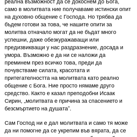
реална възможност да се докоснем до Бога,
само в молитвата ние получаваме истински опит
на духовно общение с Господа. Но трябва да
бъдем готови за това, че нашите опити за
молитва отначало могат да не бъдат много
успешни, даже обезкуражаващи или
предизвикващи у нас раздразнение, досада и
умора. Възможно е да ни се наложи да
преминем през всичко това, преди да
почувстваме силата, красотата и
притегателността на молитвата като реално
общение с Бога. Ние просто нямаме друго
средство. Както е казал преподобни Исаак
Сирин, „молитвата е причина за спасението и
безсмъртието на душата”.
Сам Господ ни е дал молитвата и само тя може
да ни помогне да се укрепим във вярата, да се