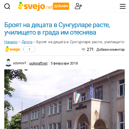
ДОБАВИ
Броят на децата в Сунгурларе расте,
училището в града им отеснява
Начало
–
Други
–
Броят на децата в Сунгурларе расте, училището в 
271
1
Добави коментар
uzunov1
poligraff.net
5 февруари 2019