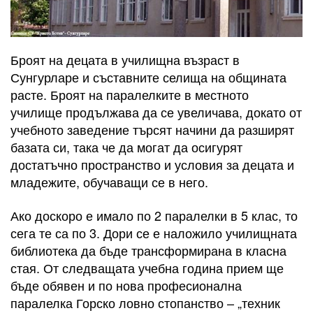
Броят на децата в училищна възраст в
Сунгурларе и съставните селища на общината
расте. Броят на паралелките в местното
училище продължава да се увеличава, докато от
учебното заведение търсят начини да разширят
базата си, така че да могат да осигурят
достатъчно пространство и условия за децата и
младежите, обучаващи се в него.
Ако доскоро е имало по 2 паралелки в 5 клас, то
сега те са по 3. Дори се е наложило училищната
библиотека да бъде трансформирана в класна
стая. От следващата учебна година прием ще
бъде обявен и по нова професионална
паралелка Горско ловно стопанство – „техник