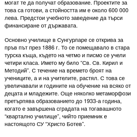
могат те да получат образование. Проектите за
това са готови, а стойността им е около 600 000
лева. Предстои учебното заведение да търси
финансиране от държавата.
Основно училище в Сунгурларе се открива за
пръв път през 1886 г. То се помещавало в стара
турска къща, където на четмо и писмо се учели
четири класа. Името му било “Св. Св. Кирил и
Методий”. С течение на времето броят на
учениците, а и на учителите, растял. С това се
увеличавали и годините на обучение на всяко от
децата и младежите. Още няколко метаморфози
претърпява образованието до 1933-а година,
когато е завършена сградата на тогавашното
“квартално училище”, чийто приемник е
настоящото СУ “Христо Ботев”.