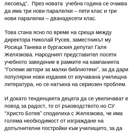
лесовъд“. През новата учебна година се очаква
да има три нови паралелки – пети клас и три
нови паралелки – дванадесети клас.
Това стана ясно по време на среща между
директора Николай Русев, заместникът му
Росица Танева и бургаския депутат Галя
Желязкова. Народният представител посети
учебното заведение в рамките на кампанията
“Големи автори за малки библиотеки”, за да дари
популярни нови издания от изучавана училищна
литература, но се натъкна на сериозен проблем.
И докато тенденцията децата да се увеличават е
повод за радост, то от ръководството но СУ
“Христо Ботев” споделиха с Желязкова, че има
голяма необходимост от изграждане на
допълнителни постройки към училището, за да