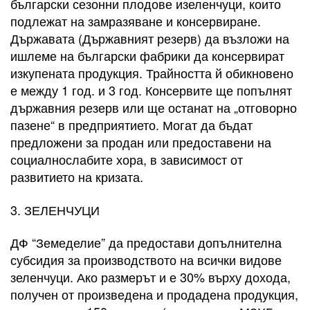
български сезонни плодове изеленчуци, които
подлежат на замразяване и консервиране.
Държавата (Държавният резерв) да възложи на
ишлеме на български фабрики да консервират
изкупената продукция. Трайността й обикновено
е между 1 год. и 3 год. Консервите ще попълнят
държавния резерв или ще останат на „отговорно
пазене“ в предприятието. Могат да бъдат
предложени за продан или предоставени на
социалнослабите хора, в зависимост от
развитието на кризата.
3. ЗЕЛЕНЧУЦИ
ДФ “Земеделие” да предостави допълнителна
субсидия за производството на всички видове
зеленчуци. Ако размерът и е 30% върху дохода,
получен от произведена и продадена продукция,