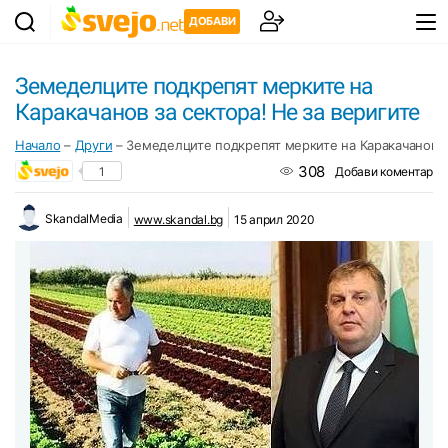
ДОБАВИ
Земеделците подкрепят мерките на
Каракачанов за сектора! Не за веригите
Начало
–
Други
–
Земеделците подкрепят мерките на Каракачанов за
308
1
Добави коментар
SkandalMedia
www.skandal.bg
15 април 2020