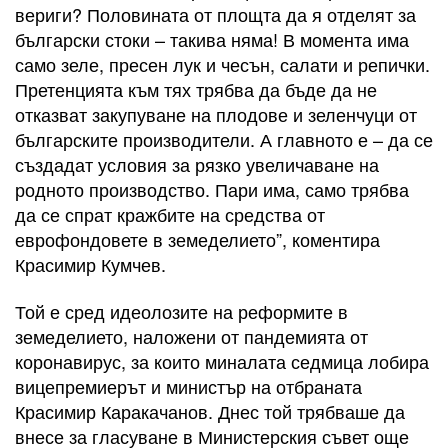
вериги? Половината от площта да я отделят за
български стоки – такива няма! В момента има
само зеле, пресен лук и чесън, салати и репички.
Претенцията към тях трябва да бъде да не
отказват закупуване на плодове и зеленчуци от
българските производители. А главното е – да се
създадат условия за рязко увеличаване на
родното производство. Пари има, само трябва
да се спрат кражбите на средства от
еврофондовете в земеделието”, коментира
Красимир Кумчев.
Той е сред идеолозите на реформите в
земеделието, наложени от пандемията от
коронавирус, за които миналата седмица лобира
вицепремиерът и министър на отбраната
Красимир Каракачанов. Днес той трябваше да
внесе за гласуване в Министерския съвет още