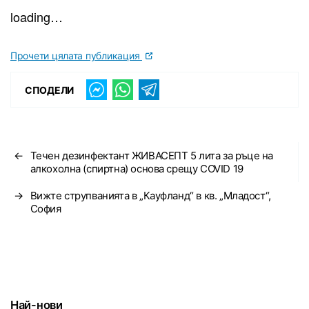
loading…
Прочети цялата публикация
СПОДЕЛИ
←
Течен дезинфектант ЖИВАСЕПТ 5 лита за ръце на
алкохолна (спиртна) основа срещу COVID 19
→
Вижте струпванията в „Кауфланд“ в кв. „Младост“,
София
Най-нови