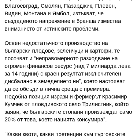
Благоевград, Смолян, Пазарджик, Плевен,
Видин, Монтана и Ямбол, изтъкват, че
създаденото напрежение в бранша измества
вниманието от истинските проблеми.
Освен недостатъчното производство на
български плодове, зеленчуци и картофи, те
посочват и “неправомерното разходване на
огромен финансов ресурс (над 7 милиарда лева
за 14 години) с краен резултат изключителен
дисбаланс в земеделието ни”, което настояват
да се обсъди в лична среща с премиера.
Подобна позиция изрази и фермерът Красимир
Кумчев от пловдивското село Трилистник, който
заяви, че българските стопани произвеждат само
20% от това, което нацията консумира”.
“Какви квоти, какви претенции към търговските