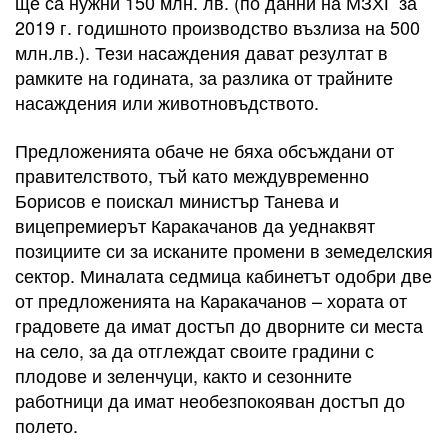
ще са нужни 150 млн. лв. (по данни на МЗХГ за
2019 г. годишното производство възлиза на 500
млн.лв.). Тези насаждения дават резултат в
рамките на годината, за разлика от трайните
насаждения или животновъдството.
Предложенията обаче не бяха обсъждани от
правителството, тъй като междувременно
Борисов е поискал министър Танева и
вицепремиерът Каракачанов да уеднаквят
позициите си за исканите промени в земеделския
сектор. Миналата седмица кабинетът одобри две
от предложенията на Каракачанов – хората от
градовете да имат достъп до дворните си места
на село, за да отглеждат своите градини с
плодове и зеленчуци, както и сезонните
работници да имат необезпокояван достъп до
полето.